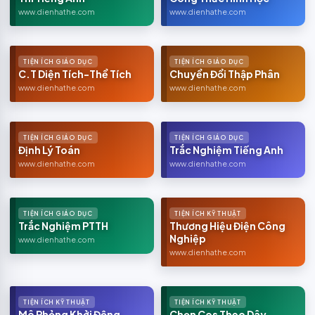
www.dienhathe.com
www.dienhathe.com
TIỆN ÍCH GIÁO DỤC
TIỆN ÍCH GIÁO DỤC
C.T Diện Tích-Thể Tích
Chuyển Đổi Thập Phân
www.dienhathe.com
www.dienhathe.com
TIỆN ÍCH GIÁO DỤC
TIỆN ÍCH GIÁO DỤC
Định Lý Toán
Trắc Nghiệm Tiếng Anh
www.dienhathe.com
www.dienhathe.com
TIỆN ÍCH GIÁO DỤC
TIỆN ÍCH KỸ THUẬT
Trắc Nghiệm PTTH
Thương Hiệu Điện Công
Nghiệp
www.dienhathe.com
www.dienhathe.com
TIỆN ÍCH KỸ THUẬT
TIỆN ÍCH KỸ THUẬT
Mô Phỏng Khởi Động
Chọn Cos Theo Dây