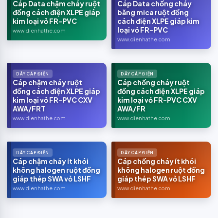
Cáp Data chậm cháy ruột
Cáp Data chống cháy
đồng cách điện XLPE giáp
băng mica ruột đồng
kim loại vỏ FR-PVC
cách điện XLPE giáp kim
loại vỏ FR-PVC
www.dienhathe.com
www.dienhathe.com
DÂY CÁP ĐIỆN
DÂY CÁP ĐIỆN
Cáp chậm cháy ruột
Cáp chống cháy ruột
đồng cách điện XLPE giáp
đồng cách điện XLPE giáp
kim loại vỏ FR-PVC CXV
kim loại vỏ FR-PVC CXV
AWA/FRT
AWA/FR
www.dienhathe.com
www.dienhathe.com
DÂY CÁP ĐIỆN
DÂY CÁP ĐIỆN
Cáp chậm cháy ít khói
Cáp chống cháy ít khói
không halogen ruột đồng
không halogen ruột đồng
giáp thép SWA vỏ LSHF
giáp thép SWA vỏ LSHF
www.dienhathe.com
www.dienhathe.com