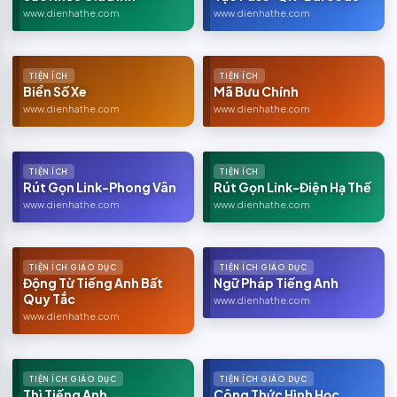
www.dienhathe.com
www.dienhathe.com
TIỆN ÍCH
TIỆN ÍCH
Biển Số Xe
Mã Bưu Chính
www.dienhathe.com
www.dienhathe.com
TIỆN ÍCH
TIỆN ÍCH
Rút Gọn Link-Phong Vân
Rút Gọn Link-Điện Hạ Thế
www.dienhathe.com
www.dienhathe.com
TIỆN ÍCH GIÁO DỤC
TIỆN ÍCH GIÁO DỤC
Động Từ Tiếng Anh Bất
Ngữ Pháp Tiếng Anh
Quy Tắc
www.dienhathe.com
www.dienhathe.com
TIỆN ÍCH GIÁO DỤC
TIỆN ÍCH GIÁO DỤC
Thì Tiếng Anh
Công Thức Hình Học