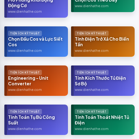
Động Cơ
www.dienhathe.com
www.dienhathe.com
TIỆN ÍCH KỸ THUẬT
TIỆN ÍCH KỸ THUẬT
Chọn Đầu Cos và Lực Siết
Tính Điện Trở Xả Cho Biến
Cos
Tần
www.dienhathe.com
www.dienhathe.com
TIỆN ÍCH KỸ THUẬT
TIỆN ÍCH KỸ THUẬT
Engineering - Unit
Tính Kích Thước Tủ Điện
Converter
Sơ Bộ
www.dienhathe.com
www.dienhathe.com
TIỆN ÍCH KỸ THUẬT
TIỆN ÍCH KỸ THUẬT
Tính Toán Tụ Bù Công
Tính Toán Thoát Nhiệt Tủ
Suất
Điện
www.dienhathe.com
www.dienhathe.com