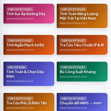
TIỆN ÍCH KỸ THUẬT
TIỆN ÍCH KỸ THUẬT
Tính Sụt Áp Đường Dây
Tính Toán Năng Lượng
Mặt Trời Tại Việt Nam
www.dienhathe.com
www.dienhathe.com
TIỆN ÍCH KỸ THUẬT
TIỆN ÍCH KỸ THUẬT
Tính Ngắn Mạch Sơ Bộ
Tra Cứu Tiêu Chuẩn IP & IK
www.dienhathe.com
www.dienhathe.com
DÂY CÁP ĐIỆN
TIỆN ÍCH KỸ THUẬT
Tính Toán & Chọn Dây
Bù Công Suất Kháng
Điện
www.dienhathe.com
www.dienhathe.com
TIỆN ÍCH KỸ THUẬT
TIỆN ÍCH KỸ THUẬT
Tra Cứu Mã Lỗi Biến Tần
Chuyển đổi AWG ↔ mm²
www.dienhathe.com
www.dienhathe.com