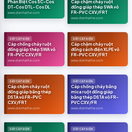
Phân Biệt Cos SC-Cos
Cáp chậm cháy ruột
DT-Cos DTL- Cos DL
đồng giáp thép SWA vỏ
FR-PVC CXV/FRT
www.dienhathe.com
www.dienhathe.com
DÂY CÁP ĐIỆN
DÂY CÁP ĐIỆN
Cáp chống cháy ruột
Cáp chậm cháy ruột
đồng giáp thép SWA vỏ
đồng cách điện XLPE vỏ
FR-PVC CXV/FR
FR-PVC CXV/FRT
www.dienhathe.com
www.dienhathe.com
DÂY CÁP ĐIỆN
DÂY CÁP ĐIỆN
Cáp chậm cháy ruột
Cáp chống cháy băng
đồng giáp băng thép
mica ruột đồng giáp
DSTA vỏ FR-PVC
băng thép DSTA vỏ FR-
CXV/FRT
PVC CXV/FR
www.dienhathe.com
www.dienhathe.com
DÂY CÁP ĐIỆN
DÂY CÁP ĐIỆN