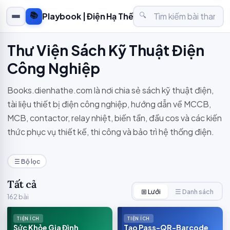
📚
🔍
Playbook | Điện Hạ Thế
Thư Viện Sách Kỹ Thuật Điện
Công Nghiệp
Books.dienhathe.com là nơi chia sẻ sách kỹ thuật điện,
tài liệu thiết bị điện công nghiệp, hướng dẫn về MCCB,
MCB, contactor, relay nhiệt, biến tần, đầu cos và các kiến
thức phục vụ thiết kế, thi công và bảo trì hệ thống điện.
☰ Bộ lọc
Tất cả
⊞ Lưới
☰ Danh sách
162 bài
TIỆN ÍCH
TIỆN ÍCH
Sức Khỏe Gia Đình
Tạo Pass-QR-Barcode