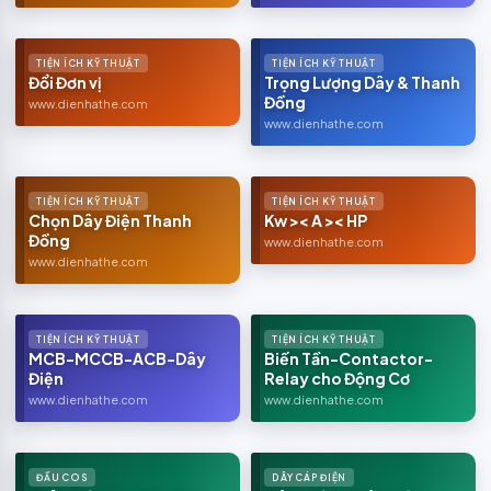
TIỆN ÍCH KỸ THUẬT
TIỆN ÍCH KỸ THUẬT
Đổi Đơn vị
Trọng Lượng Dây & Thanh
Đồng
www.dienhathe.com
www.dienhathe.com
TIỆN ÍCH KỸ THUẬT
TIỆN ÍCH KỸ THUẬT
Chọn Dây Điện Thanh
Kw >< A >< HP
Đồng
www.dienhathe.com
www.dienhathe.com
TIỆN ÍCH KỸ THUẬT
TIỆN ÍCH KỸ THUẬT
MCB-MCCB-ACB-Dây
Biến Tần-Contactor-
Điện
Relay cho Động Cơ
www.dienhathe.com
www.dienhathe.com
ĐẦU COS
DÂY CÁP ĐIỆN