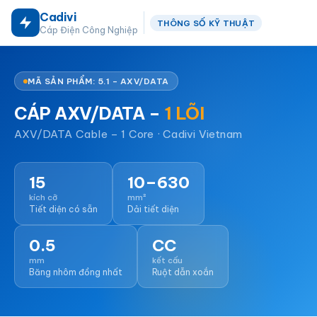
Cadivi
THÔNG SỐ KỸ THUẬT
Cáp Điện Công Nghiệp
MÃ SẢN PHẨM: 5.1 – AXV/DATA
CÁP AXV/DATA –
1 LÕI
AXV/DATA Cable – 1 Core · Cadivi Vietnam
15
10–630
kích cỡ
mm²
Tiết diện có sẵn
Dải tiết diện
0.5
CC
mm
kết cấu
Băng nhôm đồng nhất
Ruột dẫn xoắn