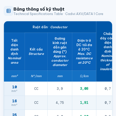
Bảng thông số kỹ thuật
Technical Specifications Table · Cadivi AXV/DATA 1 Core
Ruột dẫn ·
Conductor
Chiều
dày cách
Đường
Tiết
Điện trở
điện
kính ruột
diện
DC tối đa
danh
dẫn gần
danh
Kết cấu
ở 20°C
định
đúng (*)
định
Structure
Max. DC
Nominal
Approx.
Nominal
resistance
thickness
conductor
area
at 20°C
of
diameter
insulation
mm²
N°/mm
mm
Ω/km
10
CC
3,9
3,08
0,7
16
CC
4,75
1,91
0,7
25