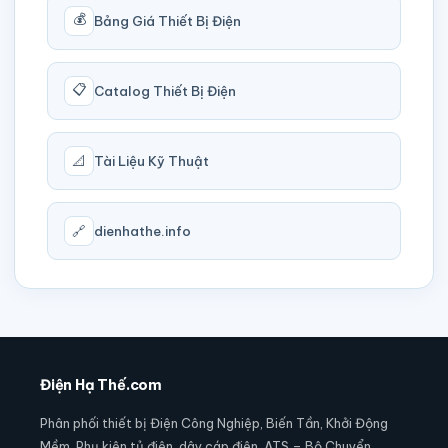
💰
Bảng Giá Thiết Bị Điện
📋
Catalog Thiết Bị Điện
📐
Tài Liệu Kỹ Thuật
🔗
dienhathe.info
Điện Hạ Thế.com
Phân phối thiết bị Điện Công Nghiệp, Biến Tần, Khởi Động
Mềm, Phụ kiện tủ điện, dây cáp điện, ATS – Bộ Chuyển