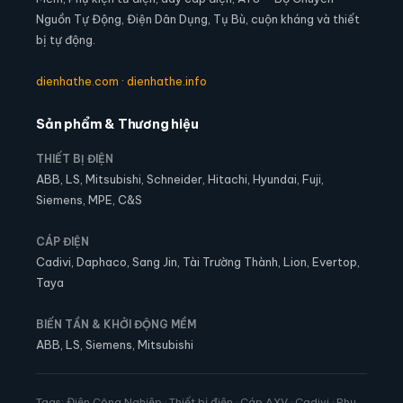
Nguồn Tự Động, Điện Dân Dụng, Tụ Bù, cuộn kháng và thiết
bị tự động.
dienhathe.com
·
dienhathe.info
Sản phẩm & Thương hiệu
THIẾT BỊ ĐIỆN
ABB, LS, Mitsubishi, Schneider, Hitachi, Hyundai, Fuji,
Siemens, MPE, C&S
CÁP ĐIỆN
Cadivi, Daphaco, Sang Jin, Tài Trường Thành, Lion, Evertop,
Taya
BIẾN TẦN & KHỞI ĐỘNG MỀM
ABB, LS, Siemens, Mitsubishi
Tags: Điện Công Nghiệp · Thiết bị điện · Cáp AXV · Cadivi · Phụ