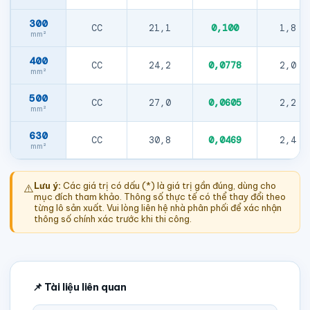
300
CC
21,1
0,100
1,8
400
CC
24,2
0,0778
2,0
500
CC
27,0
0,0605
2,2
630
CC
30,8
0,0469
2,4
Lưu ý:
Các giá trị có dấu (*) là giá trị gần đúng, dùng cho
⚠️
mục đích tham khảo. Thông số thực tế có thể thay đổi theo
từng lô sản xuất. Vui lòng liên hệ nhà phân phối để xác nhận
thông số chính xác trước khi thi công.
📌 Tài liệu liên quan