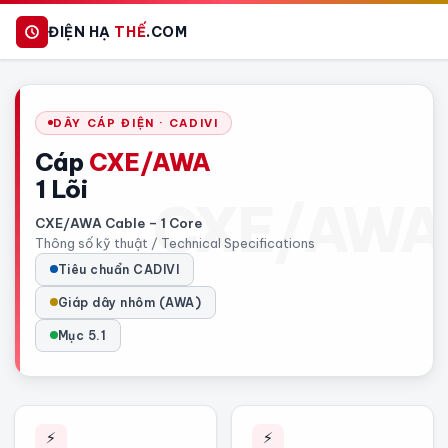
ĐIỆN HẠ
THẾ
.COM
DÂY CÁP ĐIỆN · CADIVI
Cáp
CXE/AWA
1 Lõi
CXE/AWA Cable – 1 Core
Thông số kỹ thuật / Technical Specifications
Tiêu chuẩn CADIVI
Giáp dây nhôm (AWA)
Mục 5.1
⚡
⚡