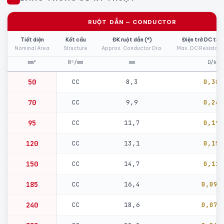
RUỘT DẪN — CONDUCTOR
Tiết diện
Kết cấu
ĐK ruột dẫn (*)
Điện trở DC tối
Nominal Area
Structure
Approx. Conductor Dia.
Max. DC Resistan
mm²
N⁰/mm
mm
Ω/km
50
CC
8,3
0,387
70
CC
9,9
0,268
95
CC
11,7
0,193
120
CC
13,1
0,153
150
CC
14,7
0,124
185
CC
16,4
0,099
240
CC
18,6
0,075