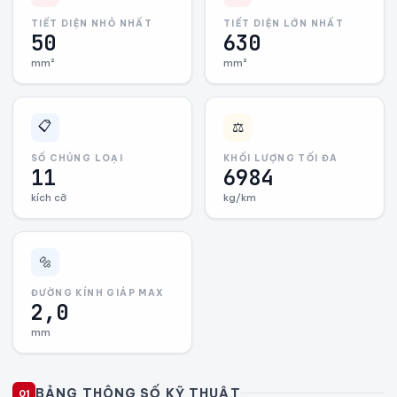
TIẾT DIỆN NHỎ NHẤT
TIẾT DIỆN LỚN NHẤT
50
630
mm²
mm²
📋
⚖️
SỐ CHỦNG LOẠI
KHỐI LƯỢNG TỐI ĐA
11
6984
kích cỡ
kg/km
🔩
ĐƯỜNG KÍNH GIÁP MAX
2,0
mm
BẢNG THÔNG SỐ KỸ THUẬT
01