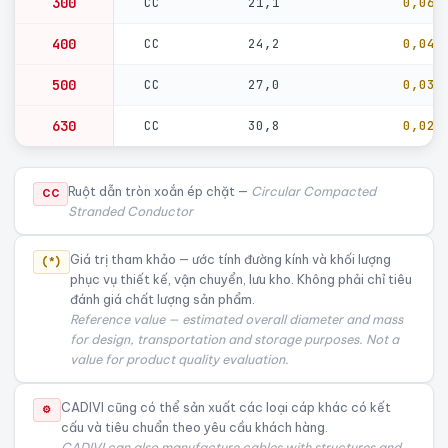
300
CC
21,1
0,060
400
CC
24,2
0,047
500
CC
27,0
0,036
630
CC
30,8
0,028
Ruột dẫn tròn xoắn ép chặt —
Circular Compacted
CC
Stranded Conductor
Giá trị tham khảo — ước tính đường kính và khối lượng
(*)
phục vụ thiết kế, vận chuyển, lưu kho. Không phải chỉ tiêu
đánh giá chất lượng sản phẩm.
Reference value — estimated overall diameter and mass
for design, transportation and storage purposes. Not a
value for product quality evaluation.
CADIVI cũng có thể sản xuất các loại cáp khác có kết
⚙
cấu và tiêu chuẩn theo yêu cầu khách hàng.
CADIVI can also manufacture cables with structures and