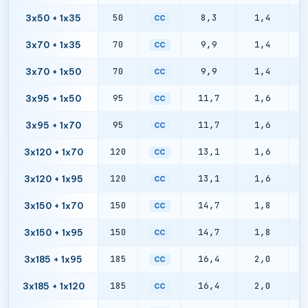
50
8,3
1,4
0
3x50 + 1x35
CC
70
9,9
1,4
0
3x70 + 1x35
CC
70
9,9
1,4
0
3x70 + 1x50
CC
95
11,7
1,6
0
3x95 + 1x50
CC
95
11,7
1,6
0
3x95 + 1x70
CC
120
13,1
1,6
0
3x120 + 1x70
CC
120
13,1
1,6
0
3x120 + 1x95
CC
150
14,7
1,8
0
3x150 + 1x70
CC
150
14,7
1,8
0
3x150 + 1x95
CC
185
16,4
2,0
0
3x185 + 1x95
CC
185
16,4
2,0
0
3x185 + 1x120
CC