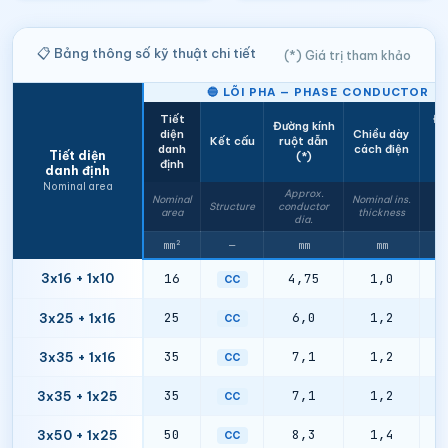
📋 Bảng thông số kỹ thuật chi tiết
(*) Giá trị tham khảo
🔵 LÕI PHA — PHASE CONDUCTOR
Tiết
Đi
Đường kính
diện
Chiều dày
Kết cấu
ruột dẫn
danh
cách điện
t
Tiết diện
(*)
định
danh định
Nominal area
Approx.
Ma
Nominal
Nominal ins.
Structure
conductor
r
area
thickness
dia.
mm²
—
mm
mm
3x16 + 1x10
16
4,75
1,0
1
CC
25
6,0
1,2
1
3x25 + 1x16
CC
35
7,1
1,2
0
3x35 + 1x16
CC
35
7,1
1,2
0
3x35 + 1x25
CC
50
8,3
1,4
0
3x50 + 1x25
CC