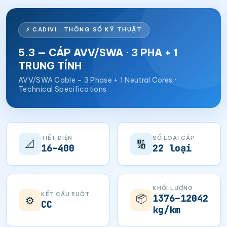
⚡ CADIVI · THÔNG SỐ KỸ THUẬT
5.3 — CÁP AVV/SWA · 3 PHA + 1
TRUNG TÍNH
AVV/SWA Cable – 3 Phase + 1 Neutral Cores ·
Technical Specifications
TIẾT DIỆN
SỐ LOẠI CÁP
📐
🔢
16–400
22 loại
KHỐI LƯỢNG
KẾT CẤU RUỘT
📦
1376–12042
⚙️
CC
kg/km