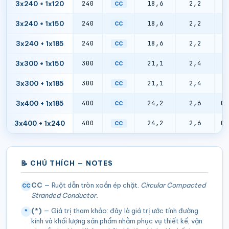
240
18,6
2,2
0
3x240 + 1x120
CC
240
18,6
2,2
0
3x240 + 1x150
CC
240
18,6
2,2
0
3x240 + 1x185
CC
300
21,1
2,4
0
3x300 + 1x150
CC
300
21,1
2,4
0
3x300 + 1x185
CC
400
24,2
2,6
0,
3x400 + 1x185
CC
400
24,2
2,6
0,
3x400 + 1x240
CC
📝 CHÚ THÍCH — NOTES
CC
— Ruột dẫn tròn xoắn ép chặt.
Circular Compacted
CC
Stranded Conductor.
(*)
— Giá trị tham khảo: đây là giá trị ước tính đường
*
kính và khối lượng sản phẩm nhằm phục vụ thiết kế, vận