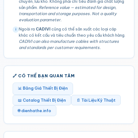
chuyển, lưu kho. Không phải chỉ tiêu đánh giá chất lượng
sản phẩm.
Reference value — estimated for design,
transportation and storage purposes. Not a quality
evaluation parameter.
Ngoài ra
CADIVI
cũng có thể sản xuất các loại cáp
ℹ
khác có kết cấu và tiêu chuẩn theo yêu cầu khách hàng.
CADIVI can also manufacture cables with structures
and standards per customer requirements.
🔗 CÓ THỂ BẠN QUAN TÂM
📊 Bảng Giá Thiết Bị Điện
📖 Catalog Thiết Bị Điện
📄 Tài Liệu Kỹ Thuật
🌐 dienhathe.info