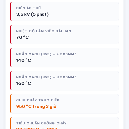
ĐIỆN ÁP THỬ
3,5 kV (5 phút)
NHIỆT ĐỘ LÀM VIỆC DÀI HẠN
70 °C
NGẮN MẠCH (≤5S) — > 300MM²
140 °C
NGẮN MẠCH (≤5S) — ≤ 300MM²
160 °C
CHỊU CHÁY TRỰC TIẾP
950 °C trong 3 giờ
TIÊU CHUẨN CHỐNG CHÁY