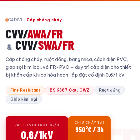
CADIVI ·
Cáp chống cháy
CVV/
AWA/FR
CVV/
SWA/FR
&
Cáp chống cháy, ruột đồng, băng mica, cách điện PVC,
giáp sợi kim loại, vỏ FR-PVC — duy trì cấp điện cho thiết
bị khẩn cấp khi có hỏa hoạn, lắp đặt cố định 0,6/1 kV.
Fire Resistant
BS 6387 Cat. CWZ
Ruột đồng
Giáp kim loại
CHỊU CHÁY TẠI
RATED VOLTAGE U₀/U
950°C / 3h
0,6/1kV