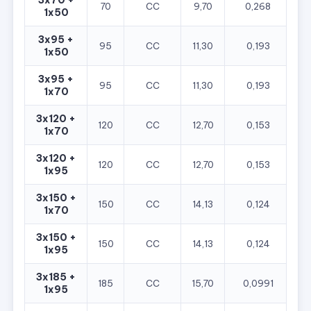
70
CC
9,70
0,268
5
1x50
3x95 +
95
CC
11,30
0,193
5
1x50
3x95 +
95
CC
11,30
0,193
7
1x70
3x120 +
120
CC
12,70
0,153
7
1x70
3x120 +
120
CC
12,70
0,153
9
1x95
3x150 +
150
CC
14,13
0,124
7
1x70
3x150 +
150
CC
14,13
0,124
9
1x95
3x185 +
185
CC
15,70
0,0991
9
1x95