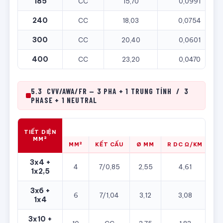
185
CC
15,70
0,0991
240
CC
18,03
0,0754
300
CC
20,40
0,0601
400
CC
23,20
0,0470
5.3 CVV/AWA/FR — 3 PHA + 1 TRUNG TÍNH / 3
PHASE + 1 NEUTRAL
LÕI PHA — PHASE CONDUCTOR
TIẾT DIỆN
MM²
MM²
KẾT CẤU
Ø MM
R DC Ω/KM
M
3x4 +
4
7/0,85
2,55
4,61
2
1x2,5
3x6 +
6
7/1,04
3,12
3,08
1x4
3x10 +