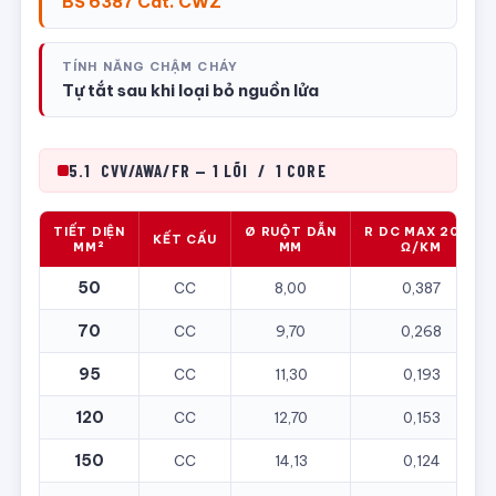
BS 6387 Cat. CWZ
TÍNH NĂNG CHẬM CHÁY
Tự tắt sau khi loại bỏ nguồn lửa
5.1 CVV/AWA/FR — 1 LÕI / 1 CORE
TIẾT DIỆN
Ø RUỘT DẪN
R DC MAX 20°C
KẾT CẤU
MM²
MM
Ω/KM
50
CC
8,00
0,387
70
CC
9,70
0,268
95
CC
11,30
0,193
120
CC
12,70
0,153
150
CC
14,13
0,124