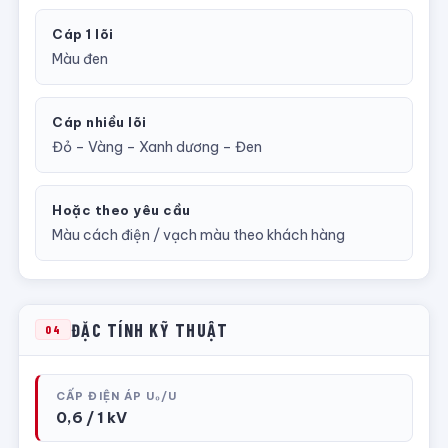
Cáp 1 lõi
Màu đen
Cáp nhiều lõi
Đỏ – Vàng – Xanh dương – Đen
Hoặc theo yêu cầu
Màu cách điện / vạch màu theo khách hàng
ĐẶC TÍNH KỸ THUẬT
04
CẤP ĐIỆN ÁP U₀/U
0,6 / 1 kV