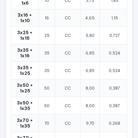
10
CC
3,75
1,83
1x6
3x16 +
16
CC
4,65
1,15
1
1x10
3x25 +
25
CC
5,80
0,727
1
1x16
3x35 +
35
CC
6,85
0,524
1
1x16
3x35 +
35
CC
6,85
0,524
2
1x25
3x50 +
50
CC
8,00
0,387
2
1x25
3x50 +
50
CC
8,00
0,387
3
1x35
3x70 +
70
CC
9,70
0,268
3
1x35
3x70 +