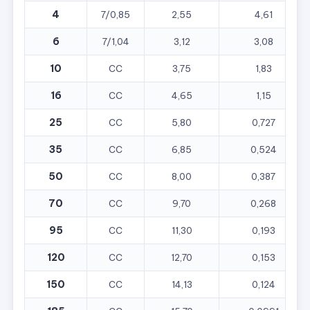
4
7/0,85
2,55
4,61
6
7/1,04
3,12
3,08
10
CC
3,75
1,83
16
CC
4,65
1,15
25
CC
5,80
0,727
35
CC
6,85
0,524
50
CC
8,00
0,387
70
CC
9,70
0,268
95
CC
11,30
0,193
120
CC
12,70
0,153
150
CC
14,13
0,124