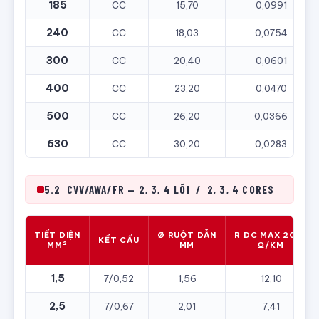
185
CC
15,70
0,0991
240
CC
18,03
0,0754
300
CC
20,40
0,0601
400
CC
23,20
0,0470
500
CC
26,20
0,0366
630
CC
30,20
0,0283
5.2 CVV/AWA/FR — 2, 3, 4 LÕI / 2, 3, 4 CORES
TIẾT DIỆN
Ø RUỘT DẪN
R DC MAX 20°C
KẾT CẤU
MM²
MM
Ω/KM
1,5
7/0,52
1,56
12,10
2,5
7/0,67
2,01
7,41