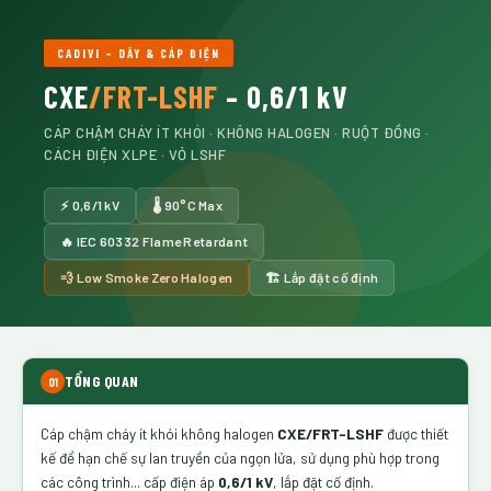
CADIVI – DÂY & CÁP ĐIỆN
CXE
/FRT-LSHF
– 0,6/1 kV
CÁP CHẬM CHÁY ÍT KHÓI · KHÔNG HALOGEN · RUỘT ĐỒNG ·
CÁCH ĐIỆN XLPE · VỎ LSHF
⚡ 0,6/1 kV
🌡 90°C Max
🔥 IEC 60332 Flame Retardant
💨 Low Smoke Zero Halogen
🏗 Lắp đặt cố định
TỔNG QUAN
01
Cáp chậm cháy ít khói không halogen
CXE/FRT-LSHF
được thiết
kế để hạn chế sự lan truyền của ngọn lửa, sử dụng phù hợp trong
các công trình... cấp điện áp
0,6/1 kV
, lắp đặt cố định.