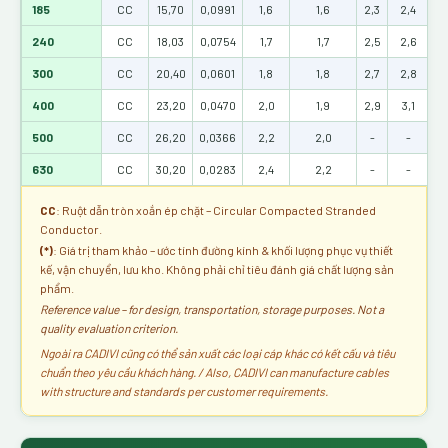
185
CC
15,70
0,0991
1,6
1,6
2,3
2,4
2,
240
CC
18,03
0,0754
1,7
1,7
2,5
2,6
2,
300
CC
20,40
0,0601
1,8
1,8
2,7
2,8
3,
400
CC
23,20
0,0470
2,0
1,9
2,9
3,1
3,
500
CC
26,20
0,0366
2,2
2,0
-
-
-
630
CC
30,20
0,0283
2,4
2,2
-
-
-
CC
: Ruột dẫn tròn xoắn ép chặt – Circular Compacted Stranded
Conductor.
(*)
: Giá trị tham khảo – ước tính đường kính & khối lượng phục vụ thiết
kế, vận chuyển, lưu kho. Không phải chỉ tiêu đánh giá chất lượng sản
phẩm.
Reference value – for design, transportation, storage purposes. Not a
quality evaluation criterion.
Ngoài ra CADIVI cũng có thể sản xuất các loại cáp khác có kết cấu và tiêu
chuẩn theo yêu cầu khách hàng. / Also, CADIVI can manufacture cables
with structure and standards per customer requirements.