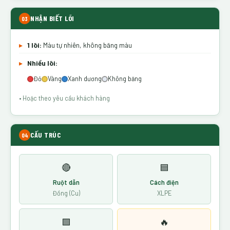
NHẬN BIẾT LÕI
03
▸
1 lõi:
Màu tự nhiên, không băng màu
▸
Nhiều lõi:
Đỏ
Vàng
Xanh dương
Không băng
• Hoặc theo yêu cầu khách hàng
CẤU TRÚC
04
🔴
🟦
Ruột dẫn
Cách điện
Đồng (Cu)
XLPE
🟩
🔥