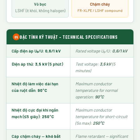
Vỏ bọc
Chậm cháy
LSHF (ít khói, không halogen)
FR-XLPE / LSHF compound
ĐẶC TÍNH KỸ THUẬT – TECHNICAL SPECIFICATIONS
05
Cấp điện áp U₀/U:
0,6/1 kV
Rated voltage U₀/U:
0,6/1 kV
Điện áp thử:
3,5 kV
(5 phút)
Test voltage:
3,5 kV
(5
minutes)
Nhiệt độ làm việc dài hạn
Maximum conductor
của ruột dẫn:
90°C
temperature for normal
operation:
90°C
Nhiệt độ cực đại khi ngắn
Maximum conductor
mạch (≤5 giây):
250°C
temperature for short-circuit
(5s max):
250°C
Cáp chậm cháy —
khó bắt
Flame retardant — significant