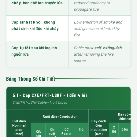
cháy
, hạn chế lan truyền lửa
reduced tendency to
propagate fire
Cáp
sinh ít khói
, không
Low emission of smoke and
phát sinh khí độc khi cháy
acid gas when affected by
fire
Cáp
tự tắt
sau khi loại bỏ
Cable must
self-extinguish
nguồn lửa
after removing the fire
source
Bảng Thông Số Chi Tiết
5.1 – Cáp CXE/FRT-LSHF – 1 đến 4 lõi
CXE/FRT-LSHF Cable – 1 to 4 Cores
Dày vỏ – Sh
Ruột dẫn – Conductor
thickness 
Tiết diện
Dày cách
Nominal
điện
2
4
area
Đk
DC
1 lõi
Insulation
3 lõi
Kết
lõi
lõ
(mm²)
ruột
Resist
(mm)
cấu