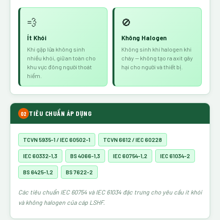
💨
🚫
Ít Khói
Không Halogen
Khi gặp lửa không sinh
Không sinh khí halogen khi
nhiều khói, giữ an toàn cho
cháy — không tạo ra axit gây
khu vực đông người thoát
hại cho người và thiết bị.
hiểm.
TIÊU CHUẨN ÁP DỤNG
02
TCVN 5935-1 / IEC 60502-1
TCVN 6612 / IEC 60228
IEC 60332-1,3
BS 4066-1,3
IEC 60754-1,2
IEC 61034-2
BS 6425-1,2
BS 7622-2
Các tiêu chuẩn IEC 60754 và IEC 61034 đặc trưng cho yêu cầu ít khói
và không halogen của cáp LSHF.