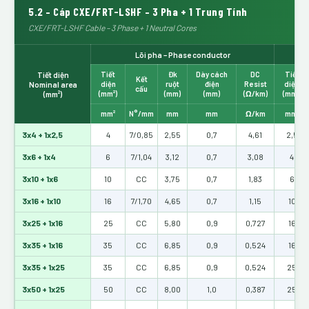
5.2 – Cáp CXE/FRT-LSHF – 3 Pha + 1 Trung Tính
CXE/FRT-LSHF Cable – 3 Phase + 1 Neutral Cores
Lõi pha – Phase conductor
Tiết diện
Tiết
Đk
Dày cách
DC
Tiết
Kết
Nominal area
diện
ruột
điện
Resist
diện
cấu
(mm²)
(mm²)
(mm)
(mm)
(Ω/km)
(mm²)
mm²
N°/mm
mm
mm
Ω/km
mm²
3x4 + 1x2,5
4
7/0,85
2,55
0,7
4,61
2,5
3x6 + 1x4
6
7/1,04
3,12
0,7
3,08
4
3x10 + 1x6
10
CC
3,75
0,7
1,83
6
3x16 + 1x10
16
7/1,70
4,65
0,7
1,15
10
3x25 + 1x16
25
CC
5,80
0,9
0,727
16
3x35 + 1x16
35
CC
6,85
0,9
0,524
16
3x35 + 1x25
35
CC
6,85
0,9
0,524
25
3x50 + 1x25
50
CC
8,00
1,0
0,387
25