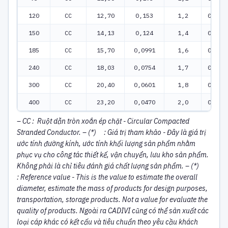
120
CC
12,70
0,153
1,2
0,5
150
CC
14,13
0,124
1,4
0,5
185
CC
15,70
0,0991
1,6
0,5
240
CC
18,03
0,0754
1,7
0,5
300
CC
20,40
0,0601
1,8
0,5
400
CC
23,20
0,0470
2,0
0,5
– CC : Ruột dẫn tròn xoắn ép chặt - Circular Compacted
Stranded Conductor.
– (*) : Giá trị tham khảo - Đây là giá trị
ước tính đường kính, ước tính khối lượng sản phẩm nhằm
phục vụ cho công tác thiết kế, vận chuyển, lưu kho sản phẩm.
Không phải là chỉ tiêu đánh giá chất lượng sản phẩm.
– (*)
:
Reference value - This is the value to estimate the overall
diameter, estimate the mass of products for design purposes,
transportation, storage products. Not a value for evaluate the
quality of products.
Ngoài ra CADIVI cũng có thể sản xuất các
loại cáp khác có kết cấu và tiêu chuẩn theo yêu cầu khách