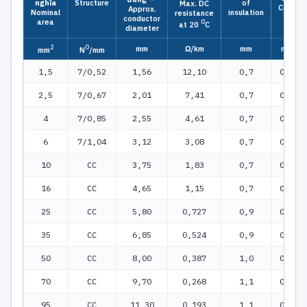
nghĩa
Structure
of
Max. DC
Core
Approx.
Nominal
insulation
resistance
conductor
area
0
at 20
C
diameter
2
0
mm
Ω/km
mm
mm
mm
N
/mm
1,5
7/0,52
1,56
12,10
0,7
0,2
2,5
7/0,67
2,01
7,41
0,7
0,2
4
7/0,85
2,55
4,61
0,7
0,2
6
7/1,04
3,12
3,08
0,7
0,2
10
CC
3,75
1,83
0,7
0,2
16
CC
4,65
1,15
0,7
0,2
25
CC
5,80
0,727
0,9
0,2
35
CC
6,85
0,524
0,9
0,2
50
CC
8,00
0,387
1,0
0,2
70
CC
9,70
0,268
1,1
0,2
95
CC
11,30
0,193
1,1
0,2