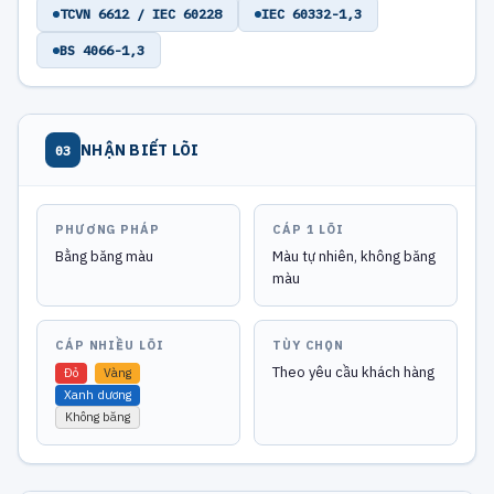
TCVN 6612 / IEC 60228
IEC 60332-1,3
BS 4066-1,3
NHẬN BIẾT LÕI
03
PHƯƠNG PHÁP
CÁP 1 LÕI
Bằng băng màu
Màu tự nhiên, không băng
màu
CÁP NHIỀU LÕI
TÙY CHỌN
Theo yêu cầu khách hàng
Đỏ
Vàng
Xanh dương
Không băng