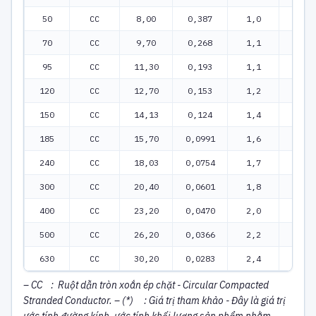
50
CC
8,00
0,387
1,0
0,5
70
CC
9,70
0,268
1,1
0,5
95
CC
11,30
0,193
1,1
0,5
120
CC
12,70
0,153
1,2
0,5
150
CC
14,13
0,124
1,4
0,5
185
CC
15,70
0,0991
1,6
0,5
240
CC
18,03
0,0754
1,7
0,5
300
CC
20,40
0,0601
1,8
0,5
400
CC
23,20
0,0470
2,0
0,5
500
CC
26,20
0,0366
2,2
0,5
630
CC
30,20
0,0283
2,4
0,5
– CC : Ruột dẫn tròn xoắn ép chặt - Circular Compacted
Stranded Conductor.
– (*) : Giá trị tham khảo - Đây là giá trị