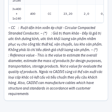
1x185
3x400
+
400
CC
23,20
2,0
0,047
1x240
– CC : Ruột dẫn tròn xoắn ép chặt - Circular Compacted
Stranded Conductor.
– (*) : Giá trị tham khảo - Đây là giá trị
ước tính đường kính, ước tính khối lượng sản phẩm nhằm
phục vụ cho công tác thiết kế, vận chuyển, lưu kho sản phẩm.
Không phải là chỉ tiêu đánh giá chất lượng sản phẩm.
– (*)
:
Reference value - This is the value to estimate the overall
diameter, estimate the mass of products for design purposes,
transportation, storage products. Not a value for evaluate the
quality of products.
Ngoài ra CADIVI cũng có thể sản xuất các
loại cáp khác có kết cấu và tiêu chuẩn theo yêu cầu khách
hàng.
Also, CADIVI can manufacture cables which have
structure and standards in accordance with customer
requirements