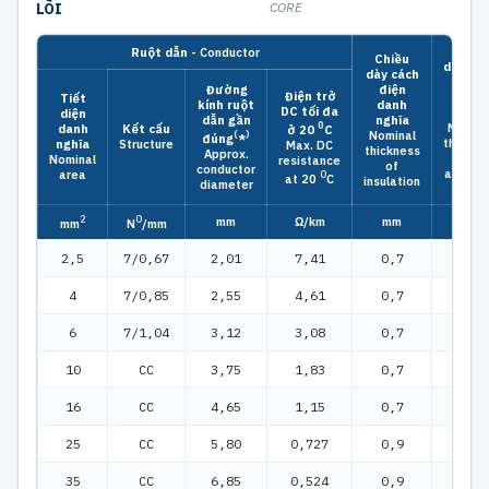
LÕI
CORE
Chiều
Ruột dẫn
- Conductor
Chiều
dày
bă
dày cách
nhôm
Đường
điện
Điện trở
danh
Tiết
kính
ruột
danh
DC
tối đa
nghĩa
diện
dẫn
gần
nghĩa
0
Nomina
danh
Kết cấu
ở 20
C
(
)
Nominal
đúng
*
thickne
nghĩa
Structure
Max. DC
thickness
Approx.
of
Nominal
resistance
of
conductor
alumin
area
0
at 20
C
insulation
diameter
tape
2
0
mm
Ω/km
mm
mm
mm
N
/mm
2,5
7/0,67
2,01
7,41
0,7
0,5
4
7/0,85
2,55
4,61
0,7
0,5
6
7/1,04
3,12
3,08
0,7
0,5
10
CC
3,75
1,83
0,7
0,5
16
CC
4,65
1,15
0,7
0,5
25
CC
5,80
0,727
0,9
0,5
35
CC
6,85
0,524
0,9
0,5