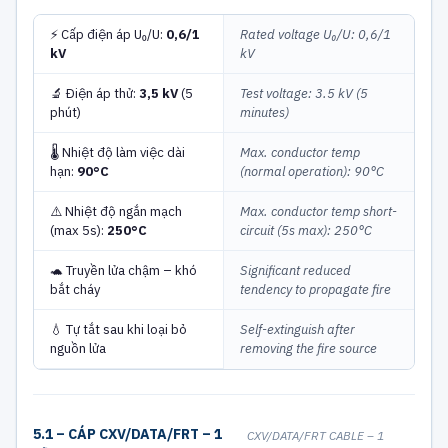
⚡ Cấp điện áp U₀/U:
0,6/1
Rated voltage U₀/U: 0,6/1
kV
kV
🔬 Điện áp thử:
3,5 kV
(5
Test voltage: 3.5 kV (5
phút)
minutes)
🌡 Nhiệt độ làm việc dài
Max. conductor temp
hạn:
90°C
(normal operation): 90°C
⚠️ Nhiệt độ ngắn mạch
Max. conductor temp short-
(max 5s):
250°C
circuit (5s max): 250°C
🐢 Truyền lửa chậm – khó
Significant reduced
bắt cháy
tendency to propagate fire
💧 Tự tắt sau khi loại bỏ
Self-extinguish after
nguồn lửa
removing the fire source
5.1 – CÁP CXV/DATA/FRT – 1
CXV/DATA/FRT CABLE – 1