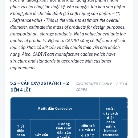
ước tính đường kính, ước tính khối lượng sản phẩm nhằm
phục vụ cho công tác thiết kế, vận chuyển, lưu kho sản phẩm.
Không phải là chỉ tiêu đánh giá chất lượng sản phẩm.
– (*)
:
Reference value - This is the value to estimate the overall
diameter, estimate the mass of products for design purposes,
transportation, storage products. Not a value for evaluate the
quality of products.
Ngoài ra CADIVI cũng có thể sản xuất các
loại cáp khác có kết cấu và tiêu chuẩn theo yêu cầu khách
hàng.
Also, CADIVI can manufacture cables which have
structure and standards in accordance with customer
requirements.
5.2 – CÁP CXV/DSTA/FRT – 2
CXV/DSTA/FRT CABLE – 2 TO 4
ĐẾN 4 LÕI
CORES
Chiều 
danh n
Ruột dẫn
Conductor
Chiều
thick
dày
cách
điện
danh
Đường
Điện trở
Tiết
nghĩa
kính ruột
DC tối đa
diện
Nominal
dẫn gần
2
0
danh
Kết
cấu
thickness
ở 20
C
(
)
Lõi
đúng
*