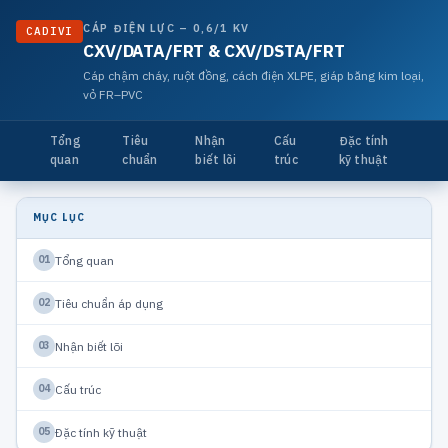
CÁP ĐIỆN LỰC – 0,6/1 KV
CADIVI
CXV/DATA/FRT & CXV/DSTA/FRT
Cáp chậm cháy, ruột đồng, cách điện XLPE, giáp băng kim loại,
vỏ FR–PVC
Tổng
Tiêu
Nhận
Cấu
Đặc tính
quan
chuẩn
biết lõi
trúc
kỹ thuật
MỤC LỤC
Tổng quan
01
Tiêu chuẩn áp dụng
02
Nhận biết lõi
03
Cấu trúc
04
Đặc tính kỹ thuật
05