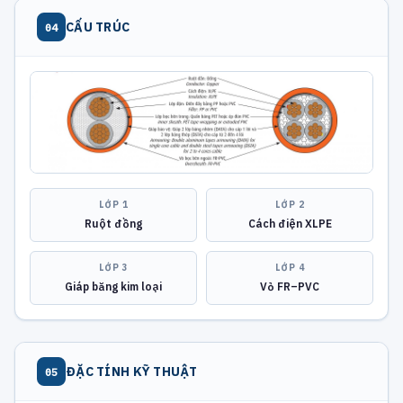
CẤU TRÚC
04
LỚP 1
LỚP 2
Ruột đồng
Cách điện XLPE
LỚP 3
LỚP 4
Giáp băng kim loại
Vỏ FR–PVC
ĐẶC TÍNH KỸ THUẬT
05