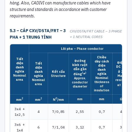
hàng.
Also, CADIVI can manufacture cables which have
structure and standards in accordance with customer
requirements.
5.3 – CÁP CXV/DSTA/FRT – 3
CXV/DSTA/FRT CABLE – 3 PHASE
PHA + 1 TRUNG TÍNH
+ 1 NEUTRAL CORES
Lõi pha
– Phase conductor
Chiều
Tiết
Đường
dày
cách
Điện
trở
diện
Tiết
kính ruột
điện
DC
tối đa
danh
diện
dẫn gần
danh
0
nghĩa
ở 20
C
danh
Kết
cấu
(
)
nghĩa
đúng
*
Nominal
Max. DC
nghĩa
Structure
Nominal
Approx.
area
resistanc
Nominal
thickness
conductor
0
area
at 20
C
of
diameter
insulation
2
2
0
mm
mm
Ω/km
mm
mm
N
/mm
3x4 +
4
7/0,85
2,55
0,7
4,61
1x2,5
3x6 +
6
7/1,04
3,12
0,7
3,08
1x4