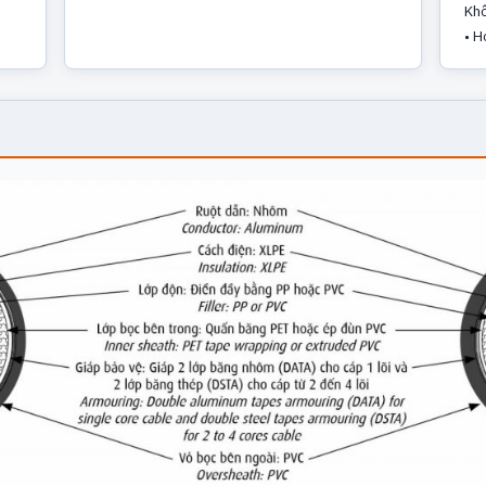
Khô
• H