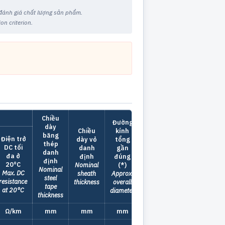
u đánh giá chất lượng sản phẩm.
on criterion.
Chiều
Đường
dày
Khối
Chiều
kính
băng
lượng
Điện trở
dày vỏ
tổng
thép
cáp
DC tối
danh
gần
danh
gần
đa ở
định
đúng
định
đúng
20°C
Nominal
(*)
Nominal
(*)
Max. DC
sheath
Approx.
steel
Approx.
resistance
thickness
overall
tape
mass
at 20°C
diameter
thickness
Ω/km
mm
mm
mm
kg/km