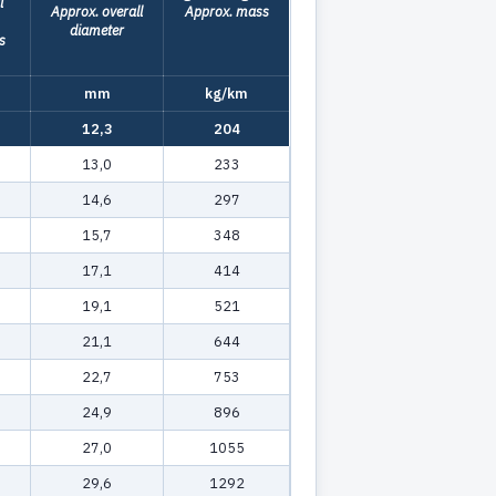
l
Approx. overall
Approx. mass
diameter
s
mm
kg/km
12,3
204
13,0
233
14,6
297
15,7
348
17,1
414
19,1
521
21,1
644
22,7
753
24,9
896
27,0
1055
29,6
1292