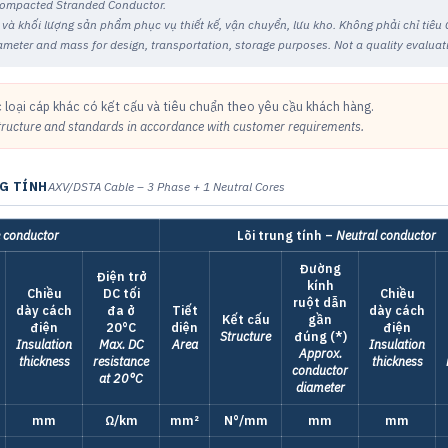
 Compacted Stranded Conductor.
h và khối lượng sản phẩm phục vụ thiết kế, vận chuyển, lưu kho. Không phải chỉ tiê
iameter and mass for design, transportation, storage purposes. Not a quality evaluati
 loại cáp khác có kết cấu và tiêu chuẩn theo yêu cầu khách hàng.
tructure and standards in accordance with customer requirements.
NG TÍNH
AXV/DSTA Cable – 3 Phase + 1 Neutral Cores
 conductor
Lõi trung tính –
Neutral conductor
Đường
Điện trở
kính
Chiều
DC tối
Chiều
ruột dẫn
dày cách
đa ở
Tiết
dày cách
Kết cấu
gần
điện
20°C
diện
điện
Structure
đúng (*)
Insulation
Max. DC
Area
Insulation
Approx.
thickness
resistance
thickness
conductor
at 20°C
diameter
mm
Ω/km
mm²
N°/mm
mm
mm