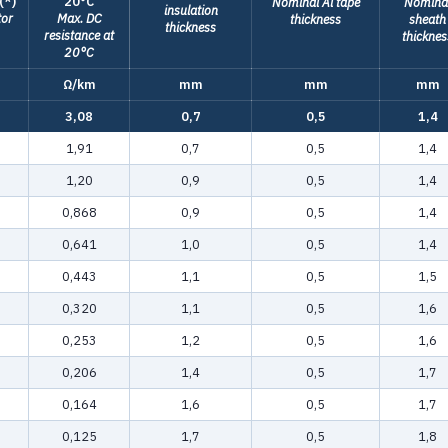
(*)
20°C
Nominal Al tape
Nomina
insulation
tor
Max. DC
thickness
sheath
thickness
resistance at
thicknes
20°C
Ω/km
mm
mm
mm
3,08
0,7
0,5
1,4
1,91
0,7
0,5
1,4
1,20
0,9
0,5
1,4
0,868
0,9
0,5
1,4
0,641
1,0
0,5
1,4
0,443
1,1
0,5
1,5
0,320
1,1
0,5
1,6
0,253
1,2
0,5
1,6
0,206
1,4
0,5
1,7
0,164
1,6
0,5
1,7
0,125
1,7
0,5
1,8