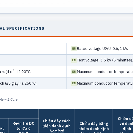
CAL SPECIFICATIONS
Rated voltage U
/U: 0.6/1 kV.
0
Test voltage: 3.5 kV (5 minutes).
 ruột dẫn là 90°C.
Maximum conductor temperature
h (≤5 giây) là 250°C.
Maximum conductor temperature 
le – 1 Core
Chiều d
Chiều dày cách
Điện trở DC
Chiều dày băng
vỏ dan
điện danh định
ột
tối đa ở
nhôm danh định
định
Nominal