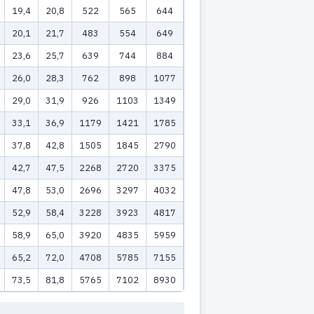
19,4
20,8
522
565
644
20,1
21,7
483
554
649
23,6
25,7
639
744
884
26,0
28,3
762
898
1077
29,0
31,9
926
1103
1349
33,1
36,9
1179
1421
1785
37,8
42,8
1505
1845
2790
42,7
47,5
2268
2720
3375
47,8
53,0
2696
3297
4032
52,9
58,4
3228
3923
4817
58,9
65,0
3920
4835
5959
65,2
72,0
4708
5785
7155
73,5
81,8
5765
7102
8930