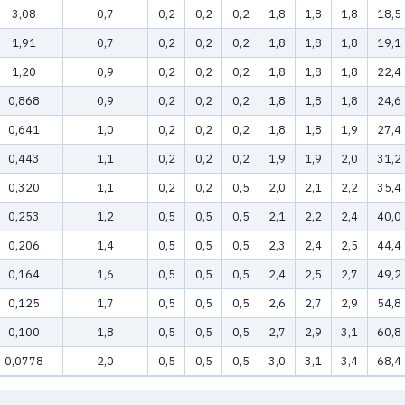
3,08
0,7
0,2
0,2
0,2
1,8
1,8
1,8
18,5
1,91
0,7
0,2
0,2
0,2
1,8
1,8
1,8
19,1
1,20
0,9
0,2
0,2
0,2
1,8
1,8
1,8
22,4
0,868
0,9
0,2
0,2
0,2
1,8
1,8
1,8
24,6
0,641
1,0
0,2
0,2
0,2
1,8
1,8
1,9
27,4
0,443
1,1
0,2
0,2
0,2
1,9
1,9
2,0
31,2
0,320
1,1
0,2
0,2
0,5
2,0
2,1
2,2
35,4
0,253
1,2
0,5
0,5
0,5
2,1
2,2
2,4
40,0
0,206
1,4
0,5
0,5
0,5
2,3
2,4
2,5
44,4
0,164
1,6
0,5
0,5
0,5
2,4
2,5
2,7
49,2
0,125
1,7
0,5
0,5
0,5
2,6
2,7
2,9
54,8
0,100
1,8
0,5
0,5
0,5
2,7
2,9
3,1
60,8
0,0778
2,0
0,5
0,5
0,5
3,0
3,1
3,4
68,4