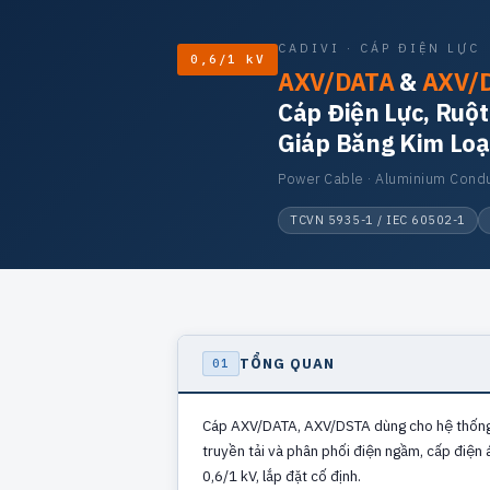
CADIVI · CÁP ĐIỆN LỰC
0,6/1 kV
AXV/DATA
&
AXV/
Cáp Điện Lực, Ruộ
Giáp Băng Kim Loạ
Power Cable · Aluminium Conduc
TCVN 5935-1 / IEC 60502-1
TỔNG QUAN
01
Cáp AXV/DATA, AXV/DSTA dùng cho hệ thốn
truyền tải và phân phối điện ngầm, cấp điện 
0,6/1 kV, lắp đặt cố định.