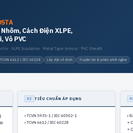
DSTA
t Nhôm, Cách Điện XLPE,
i, Vỏ PVC
tor · XLPE Insulation · Metal Tape Armour · PVC Sheath
TCVN 6612 / IEC 60228
Lắp đặt cố định
Truyền tải & phân phối ngầm
TIÊU CHUẨN ÁP DỤNG
02
0
g
• TCVN 5935-1 / IEC 60502-1
• B
áp
• TCVN 6612 / IEC 60228
+ C
+ C