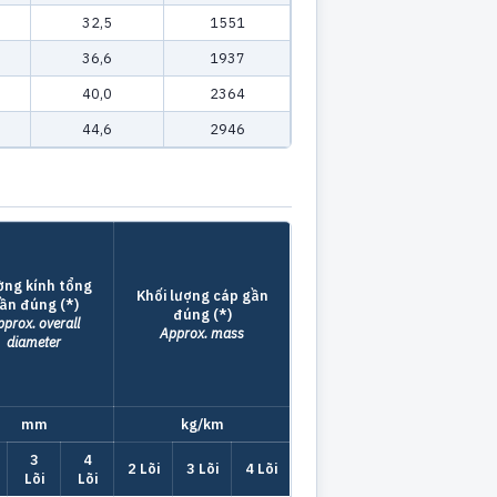
32,5
1551
36,6
1937
40,0
2364
44,6
2946
ng kính tổng
Khối lượng cáp gần
ần đúng (*)
đúng (*)
pprox. overall
Approx. mass
diameter
mm
kg/km
3
4
2 Lõi
3 Lõi
4 Lõi
Lõi
Lõi