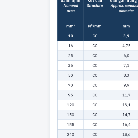
danh định
Kết cấu
dẫn gần đúng 
Nominal
Structure
Approx. conduc
area
diameter
mm²
N°/mm
mm
10
CC
3,9
16
CC
4,75
25
CC
6,0
35
CC
7,1
50
CC
8,3
70
CC
9,9
95
CC
11,7
120
CC
13,1
150
CC
14,7
185
CC
16,4
240
CC
18,6