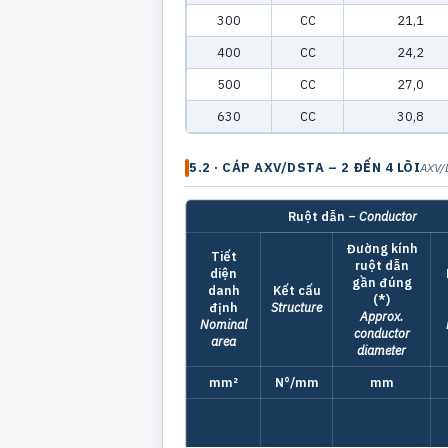
300
CC
21,1
400
CC
24,2
500
CC
27,0
630
CC
30,8
5.2 · CÁP AXV/DSTA – 2 ĐẾN 4 LÕI
AXV/
Ruột dẫn –
Conductor
Đường kính
Tiết
ruột dẫn
diện
gần đúng
danh
Kết cấu
(*)
định
Structure
Approx.
Nominal
conductor
area
diameter
mm²
N°/mm
mm