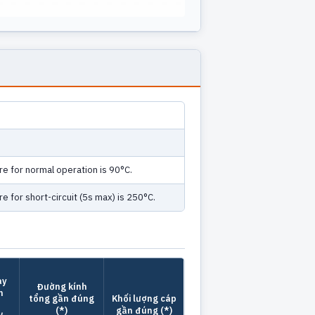
 for normal operation is 90°C.
for short-circuit (5s max) is 250°C.
ày
Đường kính
h
tổng gần đúng
Khối lượng cáp
(*)
gần đúng (*)