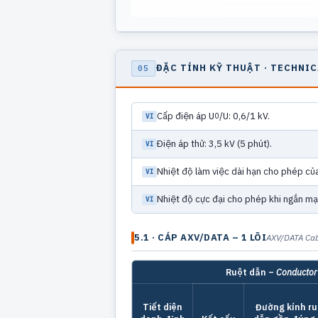
ĐẶC TÍNH KỸ THUẬT · TECHNI
05
Cấp điện áp U
/U: 0,6/1 kV.
0
Điện áp thử: 3,5 kV (5 phút).
Nhiệt độ làm việc dài hạn cho phép của
Nhiệt độ cực đại cho phép khi ngắn mạc
5.1 · CÁP AXV/DATA – 1 LÕI
AXV/DATA Cab
Ruột dẫn –
Conductor
Tiết diện
Đường kính ru