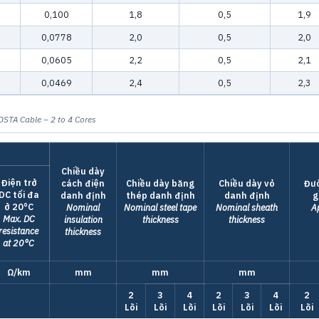
0,100
1,8
0,5
1,9
0,0778
2,0
0,5
2,0
0,0605
2,2
0,5
2,1
0,0469
2,4
0,5
2,3
DSTA Cable – 2 to 4 Cores
Chiều dày
Điện trở
cách điện
Chiều dày băng
Chiều dày vỏ
Đườ
DC tối đa
danh định
thép danh định
danh định
g
ở 20°C
Nominal
Nominal steel tape
Nominal sheath
A
Max. DC
insulation
thickness
thickness
resistance
thickness
at 20°C
Ω/km
mm
mm
mm
2
3
4
2
3
4
2
Lõi
Lõi
Lõi
Lõi
Lõi
Lõi
Lõi