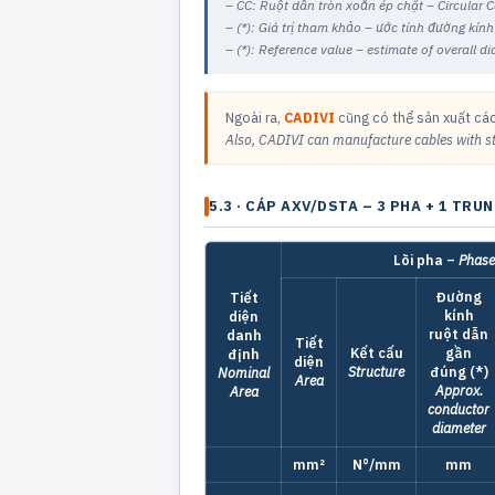
– CC: Ruột dẫn tròn xoắn ép chặt – Circular
– (*): Giá trị tham khảo – ước tính đường kín
– (*): Reference value – estimate of overall d
Ngoài ra,
CADIVI
cũng có thể sản xuất các
Also, CADIVI can manufacture cables with s
5.3 · CÁP AXV/DSTA – 3 PHA + 1 TRU
Lõi pha –
Phase
Đường
Tiết
kính
diện
ruột dẫn
danh
Tiết
Kết cấu
gần
định
diện
Structure
đúng (*)
Nominal
Area
Approx.
Area
conductor
diameter
mm²
N°/mm
mm