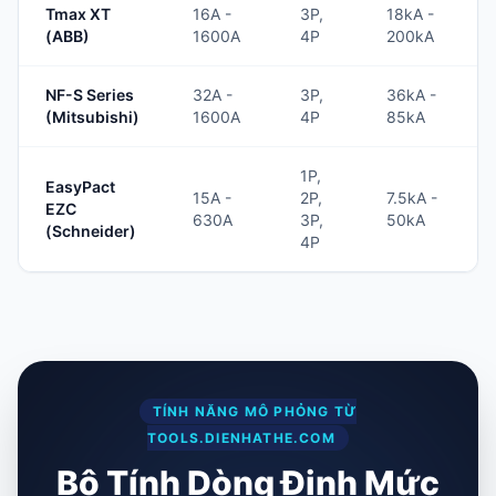
Tmax XT
16A -
3P,
18kA -
(ABB)
1600A
4P
200kA
NF-S Series
32A -
3P,
36kA -
(Mitsubishi)
1600A
4P
85kA
1P,
EasyPact
15A -
2P,
7.5kA -
EZC
630A
3P,
50kA
(Schneider)
4P
TÍNH NĂNG MÔ PHỎNG TỪ
TOOLS.DIENHATHE.COM
Bộ Tính Dòng Định Mức