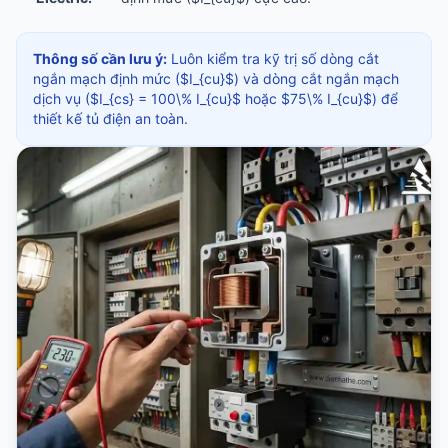
Thông số cần lưu ý:
Luôn kiểm tra kỹ trị số dòng cắt
ngắn mạch định mức ($I_{cu}$) và dòng cắt ngắn mạch
dịch vụ ($I_{cs} = 100\% I_{cu}$ hoặc $75\% I_{cu}$) để
thiết kế tủ điện an toàn.