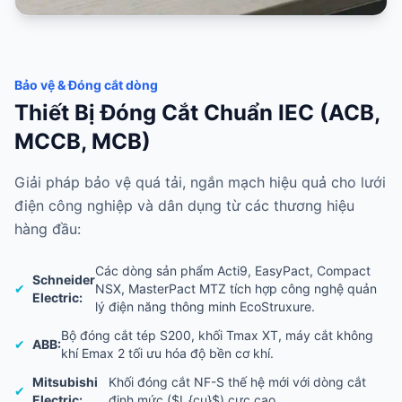
Bảo vệ & Đóng cắt dòng
Thiết Bị Đóng Cắt Chuẩn IEC (ACB,
MCCB, MCB)
Giải pháp bảo vệ quá tải, ngắn mạch hiệu quả cho lưới
điện công nghiệp và dân dụng từ các thương hiệu
hàng đầu:
Các dòng sản phẩm Acti9, EasyPact, Compact
Schneider
✔
NSX, MasterPact MTZ tích hợp công nghệ quản
Electric:
lý điện năng thông minh EcoStruxure.
Bộ đóng cắt tép S200, khối Tmax XT, máy cắt không
✔
ABB:
khí Emax 2 tối ưu hóa độ bền cơ khí.
Mitsubishi
Khối đóng cắt NF-S thế hệ mới với dòng cắt
✔
Electric:
định mức ($I_{cu}$) cực cao.