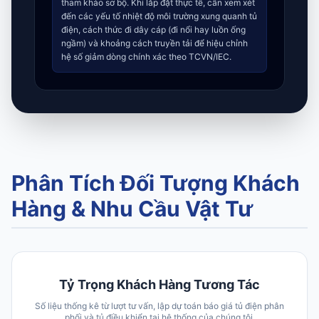
tham khảo sơ bộ. Khi lắp đặt thực tế, cần xem xét
đến các yếu tố nhiệt độ môi trường xung quanh tủ
điện, cách thức đi dây cáp (đi nổi hay luồn ống
ngầm) và khoảng cách truyền tải để hiệu chỉnh
hệ số giảm dòng chính xác theo TCVN/IEC.
Phân Tích Đối Tượng Khách
Hàng & Nhu Cầu Vật Tư
Tỷ Trọng Khách Hàng Tương Tác
Số liệu thống kê từ lượt tư vấn, lập dự toán báo giá tủ điện phân
phối và tủ điều khiển tại hệ thống của chúng tôi.