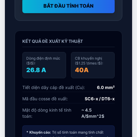
BẮT ĐẦU TÍNH TOÁN
KẾT QUẢ ĐỀ XUẤT KỸ THUẬT
Dòng điện định mức
CB khuyến nghị
($I$):
($1.25 \times I$):
26.8 A
40A
Tiết diện dây cáp đề xuất (Cu):
6.0 mm²
Mã đầu cosse đề xuất:
SC6-x / DT6-x
Mật độ dòng kinh tế tính
~ 4.5
toán:
A/$mm^2$
* Khuyến cáo:
Trị số tính toán mang tính chất