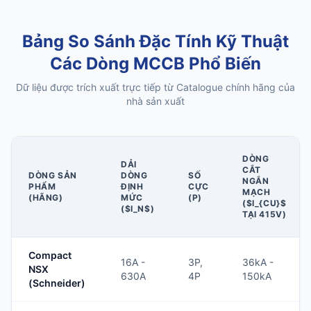
Bảng So Sánh Đặc Tính Kỹ Thuật
Các Dòng MCCB Phổ Biến
Dữ liệu được trích xuất trực tiếp từ Catalogue chính hãng của
nhà sản xuất
DÒNG
DẢI
CẮT
DÒNG SẢN
DÒNG
SỐ
NGẮN
PHẨM
ĐỊNH
CỰC
MẠCH
(HÃNG)
MỨC
(P)
($I_{CU}$
($I_N$)
TẠI 415V)
Compact
16A -
3P,
36kA -
NSX
630A
4P
150kA
(Schneider)