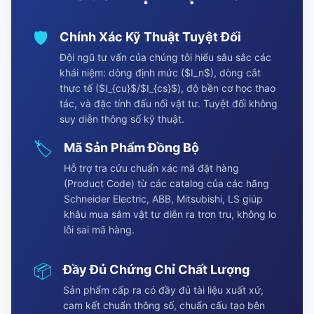
🛡️
Chính Xác Kỹ Thuật Tuyệt Đối
Đội ngũ tư vấn của chúng tôi hiểu sâu sắc các
khái niệm: dòng định mức ($I_n$), dòng cắt
thực tế ($I_{cu}$/$I_{cs}$), độ bền cơ học thao
tác, và đặc tính đấu nối vật tư. Tuyệt đối không
suy diễn thông số kỹ thuật.
🏷️
Mã Sản Phẩm Đồng Bộ
Hỗ trợ tra cứu chuẩn xác mã đặt hàng
(Product Code) từ các catalog của các hãng
Schneider Electric, ABB, Mitsubishi, LS giúp
khâu mua sắm vật tư diễn ra trơn tru, không lo
lỗi sai mã hàng.
📦
Đầy Đủ Chứng Chỉ Chất Lượng
Sản phẩm cấp ra có đầy đủ tài liệu xuất xứ,
cam kết chuẩn thông số, chuẩn cấu tạo bên